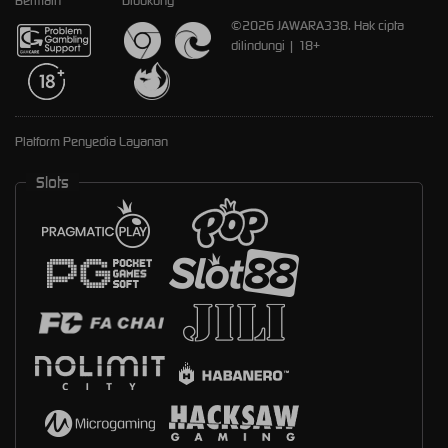
Bermain
Didukung
©2026 JAWARA338. Hak cipta
dilindungi | 18+
Platform Penyedia Layanan
Slots