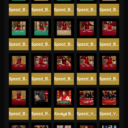
Speed_Baccarat_C
Speed_Baccarat_D
Speed_Baccarat_E
Speed_Baccarat_F
Speed_Baccarat_G
Speed_Baccarat_H
Speed_Baccarat_I
Speed_Baccarat_J
Speed_Baccarat_k
Speed_Baccarat_L
Speed_Baccarat_N
Speed_Baccarat_O
Speed_Baccarat_P
Speed_Baccarat_Q
Speed_Baccarat_R
Speed_Baccarat_S
Speed_Roulette
Always 9 Baccarat
Speed_VIP_Blackjack_A
Speed_VIP_Blackjack_B