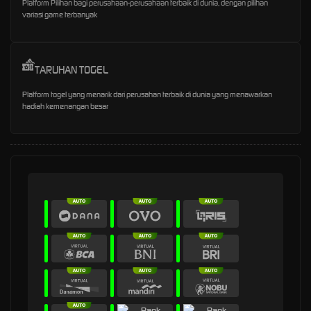
Platform Pilihan bagi perusahaan-perusahaan terbaik di dunia, dengan pilihan
variasi game terbanyak
TARUHAN TOGEL
Platform togel yang menarik dari perusahan terbaik di dunia yang menawarkan
hadiah kemenangan besar