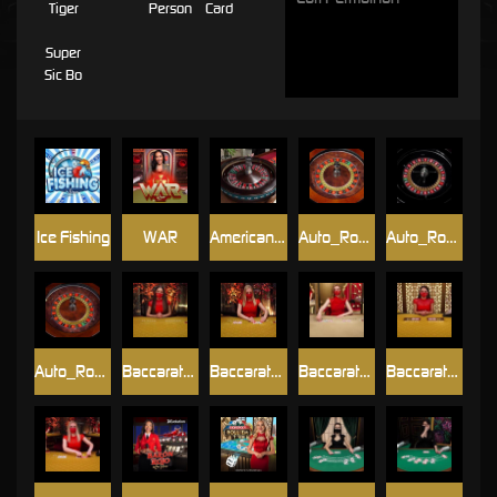
Tiger
Person
Card
Super
Sic Bo
Ice Fishing
WAR
American_Roulette
Auto_Roulette
Auto_Roulette_La_Partage
Auto_Roulette_VIP
Baccarat_A
Baccarat_B
Baccarat_C
Baccarat_Control_Squeeze