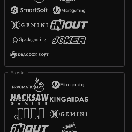
Arcade