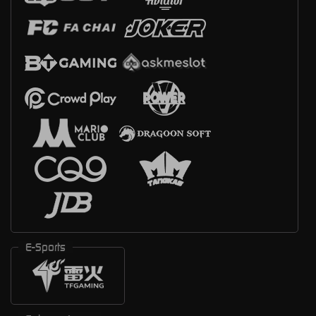
E-Sports