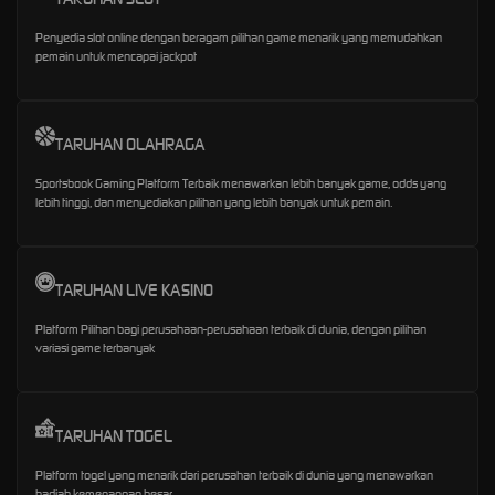
Penyedia slot online dengan beragam pilihan game menarik yang memudahkan
pemain untuk mencapai jackpot
TARUHAN OLAHRAGA
Sportsbook Gaming Platform Terbaik menawarkan lebih banyak game, odds yang
lebih tinggi, dan menyediakan pilihan yang lebih banyak untuk pemain.
TARUHAN LIVE KASINO
Platform Pilihan bagi perusahaan-perusahaan terbaik di dunia, dengan pilihan
variasi game terbanyak
TARUHAN TOGEL
Platform togel yang menarik dari perusahan terbaik di dunia yang menawarkan
hadiah kemenangan besar