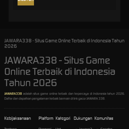
JAWARA338 - Situs Game Online Terbaik di Indonesia Tahun
2026
JAWARA338 - Situs Game
Online Terbaik di Indonesia
Tahun 2026
JAWARA338
adalah situs game online terbaik dan terpercaya di Indonesia tahun 2026.
Daftar dan dapatkan pengalaman terbaik bermain di link gacor JAWARA 338.
Kebijaksanaan
Platform
Kategori
Dukungan
Komunitas