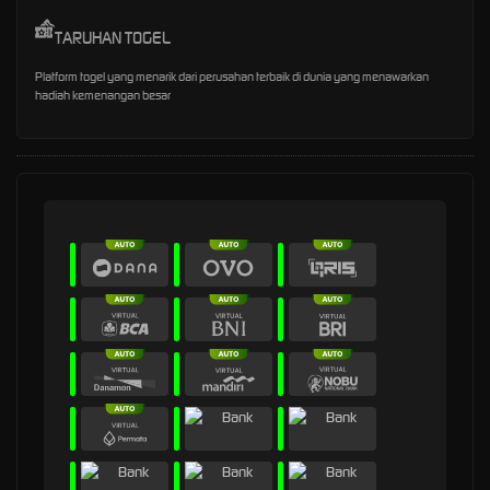
TARUHAN TOGEL
Platform togel yang menarik dari perusahan terbaik di dunia yang menawarkan
hadiah kemenangan besar