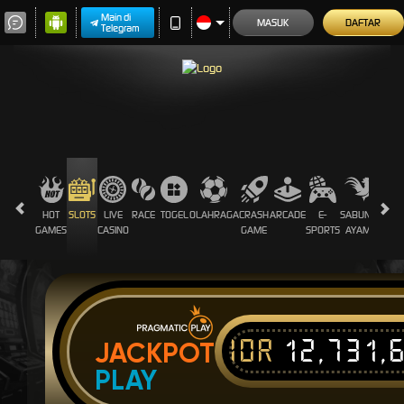
Main di
MASUK
DAFTAR
Telegram
HOT
SLOTS
LIVE
RACE
TOGEL
OLAHRAGA
CRASH
ARCADE
E-
SABUNG
PROM
GAMES
CASINO
GAME
SPORTS
AYAM
IDR
12,731,
JACKPOT
PLAY