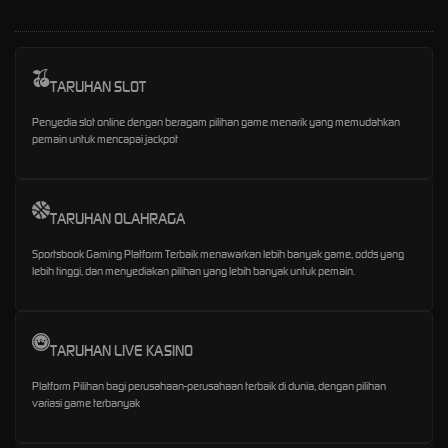
TARUHAN SLOT
Penyedia slot online dengan beragam pilihan game menarik yang memudahkan
pemain untuk mencapai jackpot
TARUHAN OLAHRAGA
Sportsbook Gaming Platform Terbaik menawarkan lebih banyak game, odds yang
lebih tinggi, dan menyediakan pilihan yang lebih banyak untuk pemain.
TARUHAN LIVE KASINO
Platform Pilihan bagi perusahaan-perusahaan terbaik di dunia, dengan pilihan
variasi game terbanyak