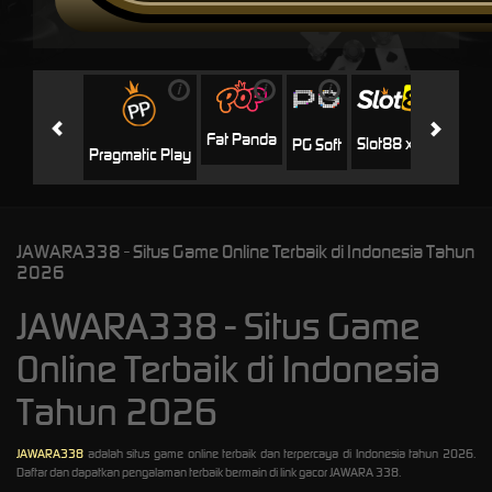
i
i
i
i
i
Facha
Fat Panda
Slot88 x PP
PG Soft
Pragmatic Play
JAWARA338 - Situs Game Online Terbaik di Indonesia Tahun
2026
JAWARA338 - Situs Game
Online Terbaik di Indonesia
Tahun 2026
JAWARA338
adalah situs game online terbaik dan terpercaya di Indonesia tahun 2026.
Daftar dan dapatkan pengalaman terbaik bermain di link gacor JAWARA 338.