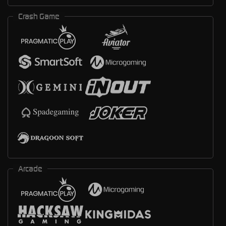
Crash Game
Arcade