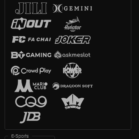
E-Sports