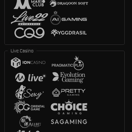
Live Casino